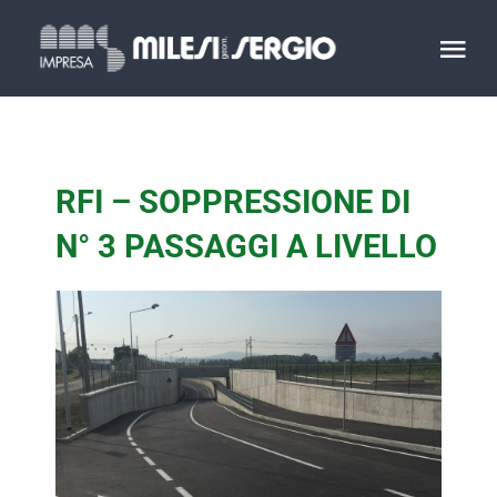
Salta
al
Tog
contenuto
Nav
HOME
RFI – SOPPRESSIONE DI
IL GRUPPO
N° 3 PASSAGGI A LIVELLO
LAVORI
PRODUZIONI
CONTATTACI