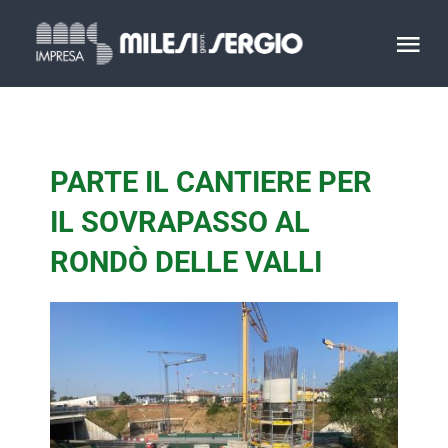
Salta
al
Tog
contenuto
Nav
HOME
PARTE IL CANTIERE PER
IL GRUPPO
IL SOVRAPASSO AL
LAVORI
RONDÒ DELLE VALLI
PRODUZIONI
CONTATTACI