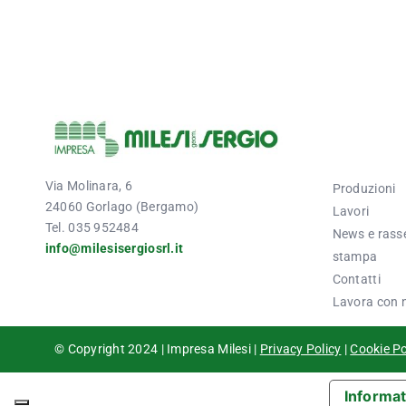
Via Molinara, 6
Produzioni
24060 Gorlago (Bergamo)
Lavori
Tel. 035 952484
News e rass
info@milesisergiosrl.it
stampa
Contatti
Lavora con 
© Copyright 2024 | Impresa Milesi |
Privacy Policy
|
Cookie Po
Informat