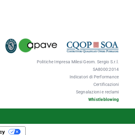
Politich
e Impresa
Milesi
Geom. Sergio S.r.l.
SA8
000:
2014
Indicatori di Performance
Certificazioni
Segnalazioni e reclami
Whistleblowing
acy